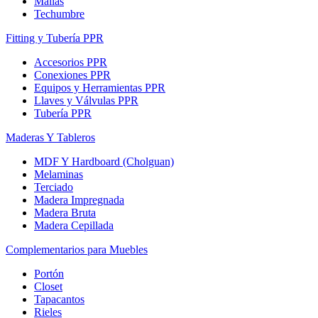
Mallas
Techumbre
Fitting y Tubería PPR
Accesorios PPR
Conexiones PPR
Equipos y Herramientas PPR
Llaves y Válvulas PPR
Tubería PPR
Maderas Y Tableros
MDF Y Hardboard (Cholguan)
Melaminas
Terciado
Madera Impregnada
Madera Bruta
Madera Cepillada
Complementarios para Muebles
Portón
Closet
Tapacantos
Rieles