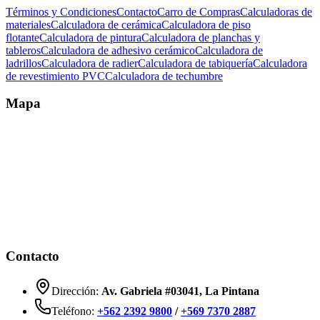
Términos y Condiciones
Contacto
Carro de Compras
Calculadoras de
materiales
Calculadora de cerámica
Calculadora de piso
flotante
Calculadora de pintura
Calculadora de planchas y
tableros
Calculadora de adhesivo cerámico
Calculadora de
ladrillos
Calculadora de radier
Calculadora de tabiquería
Calculadora
de revestimiento PVC
Calculadora de techumbre
Mapa
Contacto
Dirección:
Av. Gabriela #03041, La Pintana
Teléfono:
+562 2392 9800
/
+569 7370 2887