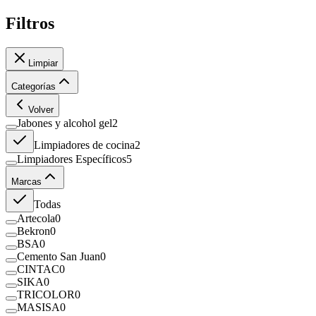
Filtros
Limpiar
Categorías
Volver
Jabones y alcohol gel
2
Limpiadores de cocina
2
Limpiadores Específicos
5
Marcas
Todas
Artecola
0
Bekron
0
BSA
0
Cemento San Juan
0
CINTAC
0
SIKA
0
TRICOLOR
0
MASISA
0