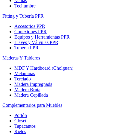
Mallas
Techumbre
Fitting y Tubería PPR
Accesorios PPR
Conexiones PPR
Equipos y Herramientas PPR
Llaves y Válvulas PPR
Tubería PPR
Maderas Y Tableros
MDF Y Hardboard (Cholguan)
Melaminas
Terciado
Madera Impregnada
Madera Bruta
Madera Cepillada
Complementarios para Muebles
Portón
Closet
Tapacantos
Rieles