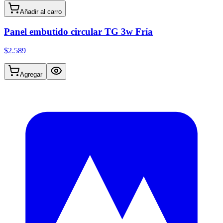
Añadir al carro
Panel embutido circular TG 3w Fría
$2.589
Agregar