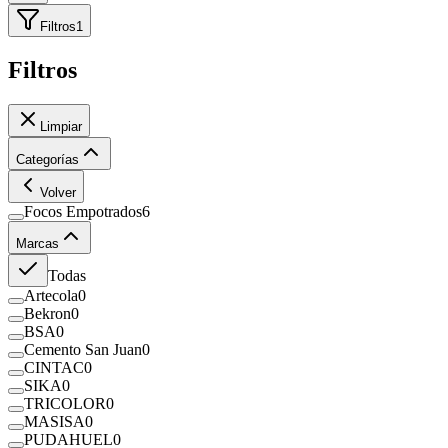
Filtros
1
Filtros
Limpiar
Categorías
Volver
Focos Empotrados
6
Marcas
Todas
Artecola
0
Bekron
0
BSA
0
Cemento San Juan
0
CINTAC
0
SIKA
0
TRICOLOR
0
MASISA
0
PUDAHUEL
0