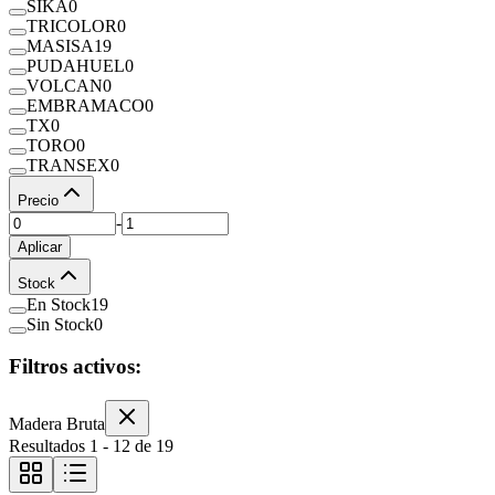
SIKA
0
TRICOLOR
0
MASISA
19
PUDAHUEL
0
VOLCAN
0
EMBRAMACO
0
TX
0
TORO
0
TRANSEX
0
Precio
-
Aplicar
Stock
En Stock
19
Sin Stock
0
Filtros activos:
Madera Bruta
Resultados
1
-
12
de
19