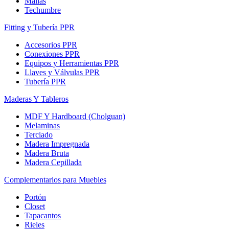
Mallas
Techumbre
Fitting y Tubería PPR
Accesorios PPR
Conexiones PPR
Equipos y Herramientas PPR
Llaves y Válvulas PPR
Tubería PPR
Maderas Y Tableros
MDF Y Hardboard (Cholguan)
Melaminas
Terciado
Madera Impregnada
Madera Bruta
Madera Cepillada
Complementarios para Muebles
Portón
Closet
Tapacantos
Rieles