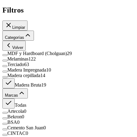
Filtros
Limpiar
Categorías
Volver
MDF y Hardboard (Cholguan)
29
Melaminas
122
Terciado
63
Madera Impregnada
10
Madera cepillada
14
Madera Bruta
19
Marcas
Todas
Artecola
0
Bekron
0
BSA
0
Cemento San Juan
0
CINTAC
0