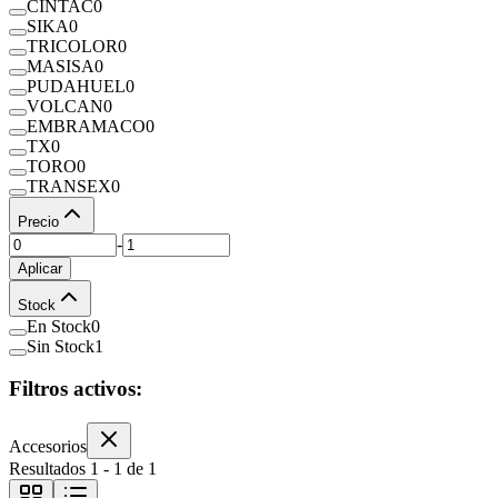
CINTAC
0
SIKA
0
TRICOLOR
0
MASISA
0
PUDAHUEL
0
VOLCAN
0
EMBRAMACO
0
TX
0
TORO
0
TRANSEX
0
Precio
-
Aplicar
Stock
En Stock
0
Sin Stock
1
Filtros activos:
Accesorios
Resultados
1
-
1
de
1