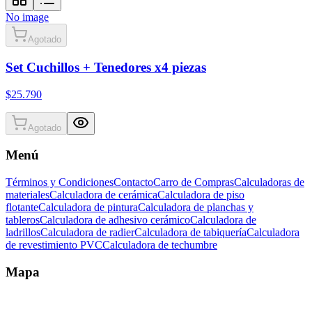
No image
Agotado
Set Cuchillos + Tenedores x4 piezas
$25.790
Agotado
Menú
Términos y Condiciones
Contacto
Carro de Compras
Calculadoras de
materiales
Calculadora de cerámica
Calculadora de piso
flotante
Calculadora de pintura
Calculadora de planchas y
tableros
Calculadora de adhesivo cerámico
Calculadora de
ladrillos
Calculadora de radier
Calculadora de tabiquería
Calculadora
de revestimiento PVC
Calculadora de techumbre
Mapa