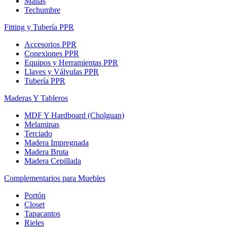
Mallas
Techumbre
Fitting y Tubería PPR
Accesorios PPR
Conexiones PPR
Equipos y Herramientas PPR
Llaves y Válvulas PPR
Tubería PPR
Maderas Y Tableros
MDF Y Hardboard (Cholguan)
Melaminas
Terciado
Madera Impregnada
Madera Bruta
Madera Cepillada
Complementarios para Muebles
Portón
Closet
Tapacantos
Rieles