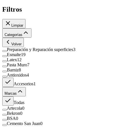
Filtros
Limpiar
Categorías
Volver
Preparación y Reparación superficies
3
Esmalte
19
Latex
12
Pasta Muro
7
Barniz
8
Antioxidos
4
Accesorios
1
Marcas
Todas
Artecola
0
Bekron
0
BSA
0
Cemento San Juan
0