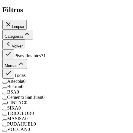
Filtros
Limpiar
Categorías
Volver
Pisos flotantes
31
Marcas
Todas
Artecola
0
Bekron
0
BSA
0
Cemento San Juan
0
CINTAC
0
SIKA
0
TRICOLOR
0
MASISA
0
PUDAHUEL
0
VOLCAN
0