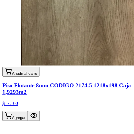
Añadir al carro
Piso Flotante 8mm CODIGO 2174-5 1218x198 Caja
1,9293m2
$17.100
Agregar