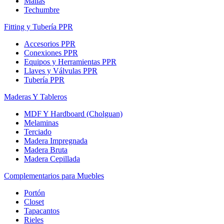
Mallas
Techumbre
Fitting y Tubería PPR
Accesorios PPR
Conexiones PPR
Equipos y Herramientas PPR
Llaves y Válvulas PPR
Tubería PPR
Maderas Y Tableros
MDF Y Hardboard (Cholguan)
Melaminas
Terciado
Madera Impregnada
Madera Bruta
Madera Cepillada
Complementarios para Muebles
Portón
Closet
Tapacantos
Rieles