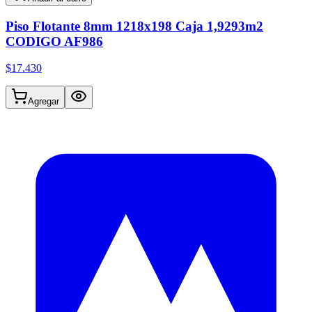
Piso Flotante 8mm 1218x198 Caja 1,9293m2
CODIGO AF986
$17.430
Agregar