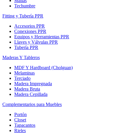
Mallas
Techumbre
Fitting y Tubería PPR
Accesorios PPR
Conexiones PPR
Equipos y Herramientas PPR
Llaves y Válvulas PPR
Tubería PPR
Maderas Y Tableros
MDF Y Hardboard (Cholguan)
Melaminas
Terciado
Madera Impregnada
Madera Bruta
Madera Cepillada
Complementarios para Muebles
Portón
Closet
Tapacantos
Rieles