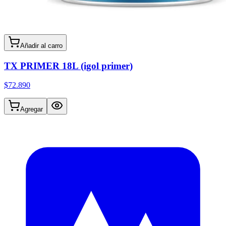
Añadir al carro
TX PRIMER 18L (igol primer)
$72.890
Agregar