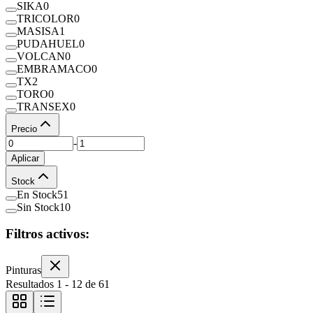
SIKA
0
TRICOLOR
0
MASISA
1
PUDAHUEL
0
VOLCAN
0
EMBRAMACO
0
TX
2
TORO
0
TRANSEX
0
Precio
-
Aplicar
Stock
En Stock
51
Sin Stock
10
Filtros activos:
Pinturas
Resultados
1
-
12
de
61