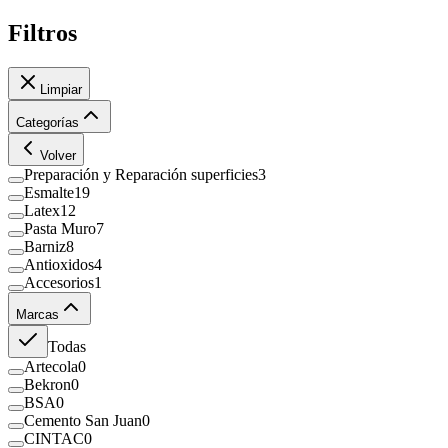
Filtros
Limpiar
Categorías
Volver
Preparación y Reparación superficies
3
Esmalte
19
Latex
12
Pasta Muro
7
Barniz
8
Antioxidos
4
Accesorios
1
Marcas
Todas
Artecola
0
Bekron
0
BSA
0
Cemento San Juan
0
CINTAC
0