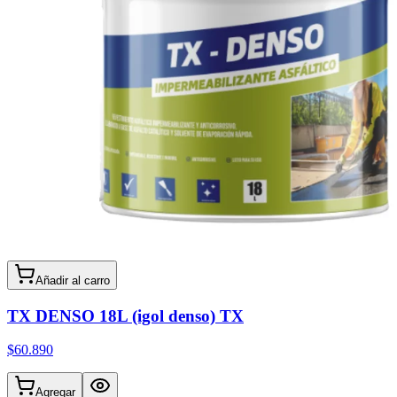
Añadir al carro
TX DENSO 18L (igol denso) TX
$60.890
Agregar