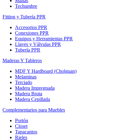
Mallas
Techumbre
Fitting y Tubería PPR
Accesorios PPR
Conexiones PPR
Equipos y Herramientas PPR
Llaves y Válvulas PPR
Tubería PPR
Maderas Y Tableros
MDF Y Hardboard (Cholguan)
Melaminas
Terciado
Madera Impregnada
Madera Bruta
Madera Cepillada
Complementarios para Muebles
Portón
Closet
Tapacantos
Rieles