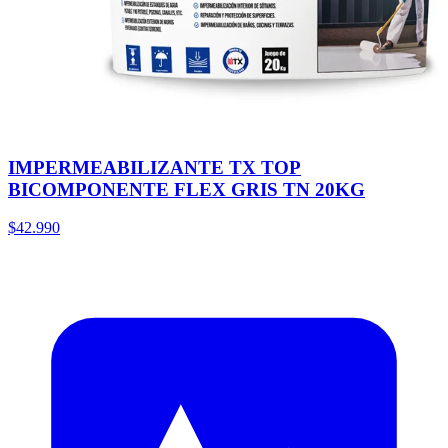
IMPERMEABILIZANTE TX TOP
BICOMPONENTE FLEX GRIS TN 20KG
$42.990