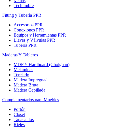
Mallas
Techumbre
Fitting y Tubería PPR
Accesorios PPR
Conexiones PPR
Equipos y Herramientas PPR
Llaves y Válvulas PPR
Tubería PPR
Maderas Y Tableros
MDF Y Hardboard (Cholguan)
Melaminas
Terciado
Madera Impregnada
Madera Bruta
Madera Cepillada
Complementarios para Muebles
Portón
Closet
Tapacantos
Rieles