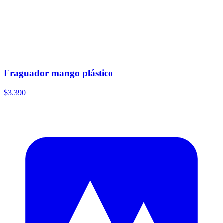
Fraguador mango plástico
$3.390