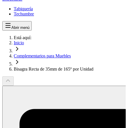
Tabiquería
Techumbre
Abrir menú
Está aquí:
Inicio
Complementarios para Muebles
Bisagra Recta de 35mm de 165º por Unidad