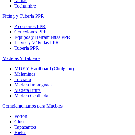
Mallas
Techumbre
Fitting y Tubería PPR
Accesorios PPR
Conexiones PPR
Equipos y Herramientas PPR
Llaves y Válvulas PPR
Tubería PPR
Maderas Y Tableros
MDF Y Hardboard (Cholguan)
Melaminas
Terciado
Madera Impregnada
Madera Bruta
Madera Cepillada
Complementarios para Muebles
Portón
Closet
Tapacantos
Rieles