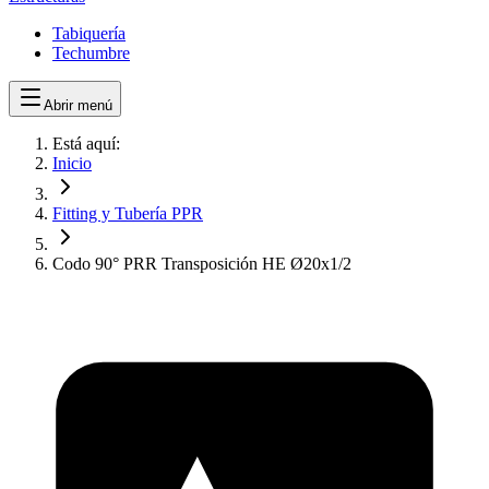
Tabiquería
Techumbre
Abrir menú
Está aquí:
Inicio
Fitting y Tubería PPR
Codo 90° PRR Transposición HE Ø20x1/2