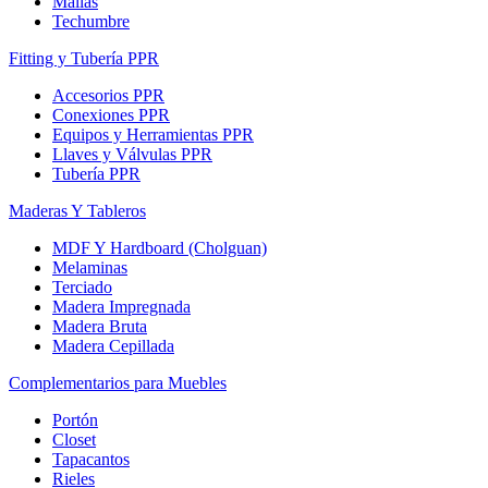
Mallas
Techumbre
Fitting y Tubería PPR
Accesorios PPR
Conexiones PPR
Equipos y Herramientas PPR
Llaves y Válvulas PPR
Tubería PPR
Maderas Y Tableros
MDF Y Hardboard (Cholguan)
Melaminas
Terciado
Madera Impregnada
Madera Bruta
Madera Cepillada
Complementarios para Muebles
Portón
Closet
Tapacantos
Rieles