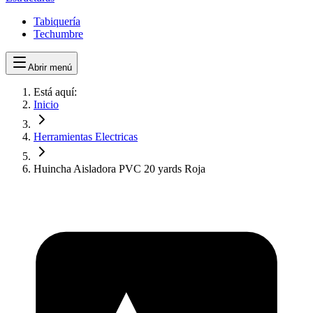
Tabiquería
Techumbre
Abrir menú
Está aquí:
Inicio
Herramientas Electricas
Huincha Aisladora PVC 20 yards Roja