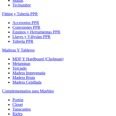
Mallas
Techumbre
Fitting y Tubería PPR
Accesorios PPR
Conexiones PPR
Equipos y Herramientas PPR
Llaves y Válvulas PPR
Tubería PPR
Maderas Y Tableros
MDF Y Hardboard (Cholguan)
Melaminas
Terciado
Madera Impregnada
Madera Bruta
Madera Cepillada
Complementarios para Muebles
Portón
Closet
Tapacantos
Rieles