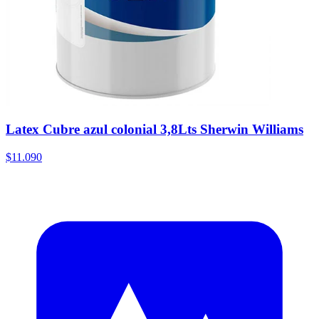
Latex Cubre azul colonial 3,8Lts Sherwin Williams
$11.090