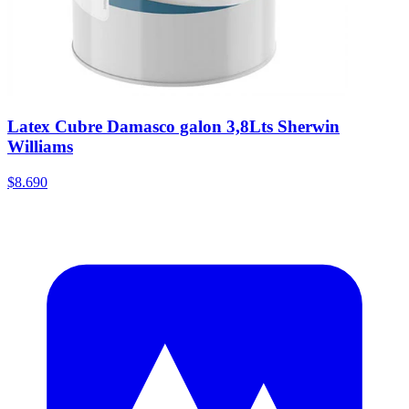
Latex Cubre Damasco galon 3,8Lts Sherwin
Williams
$8.690