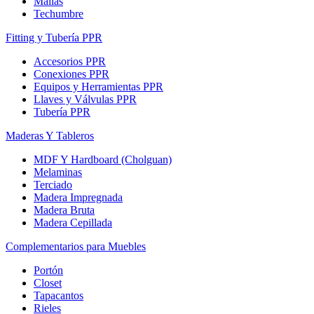
Mallas
Techumbre
Fitting y Tubería PPR
Accesorios PPR
Conexiones PPR
Equipos y Herramientas PPR
Llaves y Válvulas PPR
Tubería PPR
Maderas Y Tableros
MDF Y Hardboard (Cholguan)
Melaminas
Terciado
Madera Impregnada
Madera Bruta
Madera Cepillada
Complementarios para Muebles
Portón
Closet
Tapacantos
Rieles