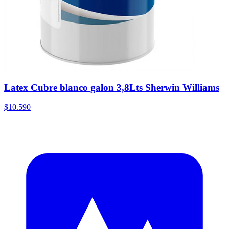
Latex Cubre blanco galon 3,8Lts Sherwin Williams
$10.590