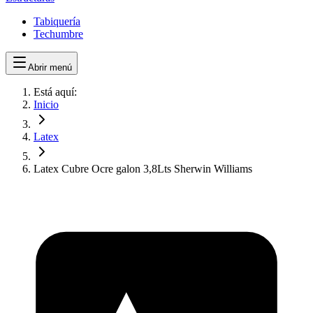
Tabiquería
Techumbre
Abrir menú
Está aquí:
Inicio
Latex
Latex Cubre Ocre galon 3,8Lts Sherwin Williams