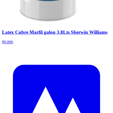
Latex Cubre Marfil galon 3,8Lts Sherwin Williams
$9.890