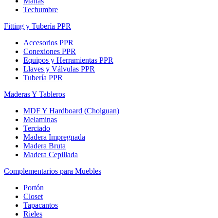
Mallas
Techumbre
Fitting y Tubería PPR
Accesorios PPR
Conexiones PPR
Equipos y Herramientas PPR
Llaves y Válvulas PPR
Tubería PPR
Maderas Y Tableros
MDF Y Hardboard (Cholguan)
Melaminas
Terciado
Madera Impregnada
Madera Bruta
Madera Cepillada
Complementarios para Muebles
Portón
Closet
Tapacantos
Rieles