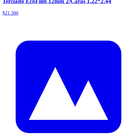
Terciado EcoFilm 12mm 2/Caras 1.22*2.44
$21.300