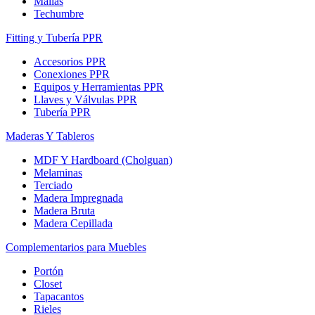
Mallas
Techumbre
Fitting y Tubería PPR
Accesorios PPR
Conexiones PPR
Equipos y Herramientas PPR
Llaves y Válvulas PPR
Tubería PPR
Maderas Y Tableros
MDF Y Hardboard (Cholguan)
Melaminas
Terciado
Madera Impregnada
Madera Bruta
Madera Cepillada
Complementarios para Muebles
Portón
Closet
Tapacantos
Rieles