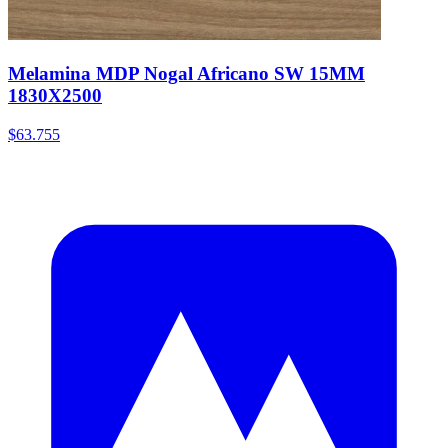
Melamina MDP Nogal Africano SW 15MM
1830X2500
$63.755