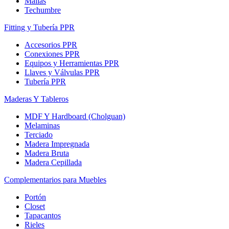
Mallas
Techumbre
Fitting y Tubería PPR
Accesorios PPR
Conexiones PPR
Equipos y Herramientas PPR
Llaves y Válvulas PPR
Tubería PPR
Maderas Y Tableros
MDF Y Hardboard (Cholguan)
Melaminas
Terciado
Madera Impregnada
Madera Bruta
Madera Cepillada
Complementarios para Muebles
Portón
Closet
Tapacantos
Rieles