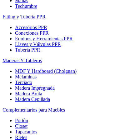
Mallas
Techumbre
Fitting y Tubería PPR
Accesorios PPR
Conexiones PPR
Equipos y Herramientas PPR
Llaves y Válvulas PPR
Tubería PPR
Maderas Y Tableros
MDF Y Hardboard (Cholguan)
Melaminas
Terciado
Madera Impregnada
Madera Bruta
Madera Cepillada
Complementarios para Muebles
Portón
Closet
Tapacantos
Rieles