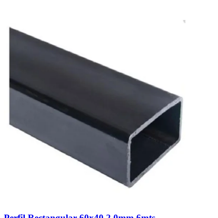
Perfil Rectangular 60x40 2,0mm 6mts