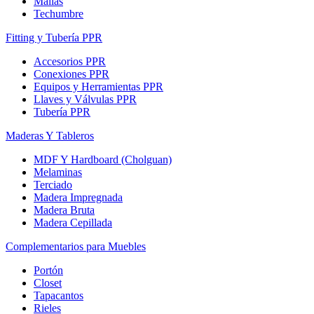
Mallas
Techumbre
Fitting y Tubería PPR
Accesorios PPR
Conexiones PPR
Equipos y Herramientas PPR
Llaves y Válvulas PPR
Tubería PPR
Maderas Y Tableros
MDF Y Hardboard (Cholguan)
Melaminas
Terciado
Madera Impregnada
Madera Bruta
Madera Cepillada
Complementarios para Muebles
Portón
Closet
Tapacantos
Rieles