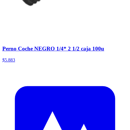
Perno Coche NEGRO 1/4* 2 1/2 caja 100u
$5.883