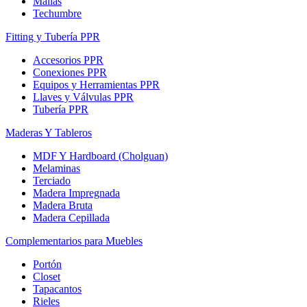
Mallas
Techumbre
Fitting y Tubería PPR
Accesorios PPR
Conexiones PPR
Equipos y Herramientas PPR
Llaves y Válvulas PPR
Tubería PPR
Maderas Y Tableros
MDF Y Hardboard (Cholguan)
Melaminas
Terciado
Madera Impregnada
Madera Bruta
Madera Cepillada
Complementarios para Muebles
Portón
Closet
Tapacantos
Rieles