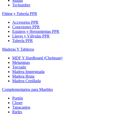
Mallas
Techumbre
Fitting y Tubería PPR
Accesorios PPR
Conexiones PPR
Equipos y Herramientas PPR
Llaves y Válvulas PPR
Tubería PPR
Maderas Y Tableros
MDF Y Hardboard (Cholguan)
Melaminas
Terciado
Madera Impregnada
Madera Bruta
Madera Cepillada
Complementarios para Muebles
Portón
Closet
Tapacantos
Rieles