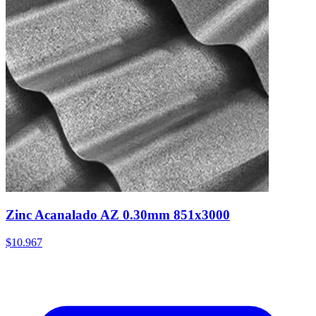
Zinc Acanalado AZ 0.30mm 851x3000
$10.967